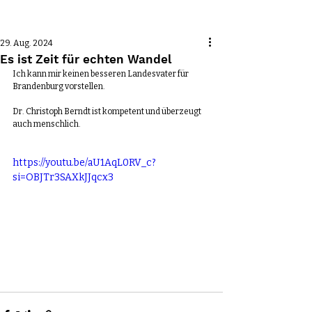
Beitrag
29. Aug. 2024
Es ist Zeit für echten Wandel
Ich kann mir keinen besseren Landesvater für 
Brandenburg vorstellen. 
Dr. Christoph Berndt ist kompetent und überzeugt 
auch menschlich.
https://youtu.be/aU1AqL0RV_c?
si=OBJTr3SAXkJJqcx3