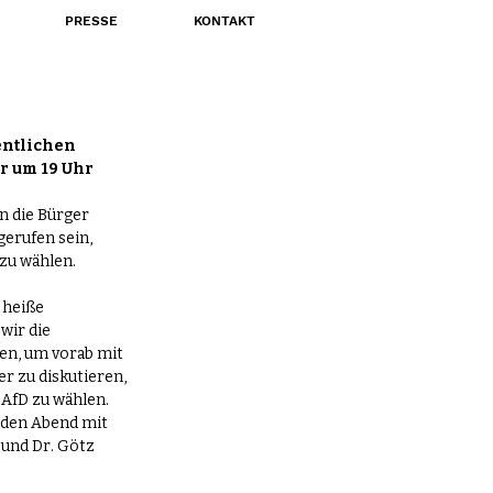
PRESSE
KONTAKT
ntlichen 
r um 19 Uhr
 die Bürger 
erufen sein, 
zu wählen.
 heiße 
ir die 
en, um vorab mit 
r zu diskutieren, 
 AfD zu wählen. 
nden Abend mit 
 und 
Dr. Götz 