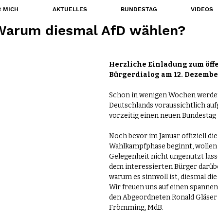
 MICH
AKTUELLES
BUNDESTAG
VIDEOS
 Warum diesmal AfD wählen?
Herzliche Einladung zum öffe
Bürgerdialog am 12. Dezembe
Schon in wenigen Wochen werden
Deutschlands voraussichtlich aufg
vorzeitig einen neuen Bundestag 
Noch bevor im Januar offiziell die
Wahlkampfphase beginnt, wollen w
Gelegenheit nicht ungenutzt lass
dem interessierten Bürger darübe
warum es sinnvoll ist, diesmal die
Wir freuen uns auf einen spanne
den Abgeordneten 
Ronald Gläser
Frömming, MdB.