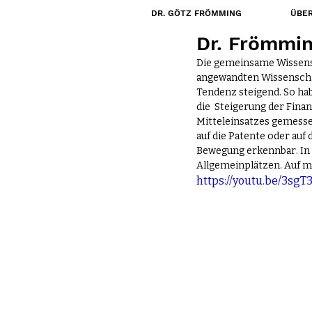
DR. GÖTZ FRÖMMING
ÜBER
8. Nov. 2023
Dr. Frömmin
Die gemeinsame Wissensc
angewandten Wissenschaf
Tendenz steigend. So ha
die  Steigerung der Fina
Mitteleinsatzes gemesse
auf die Patente oder auf 
Bewegung erkennbar. In 
Allgemeinplätzen. Auf m
https://youtu.be/3sg