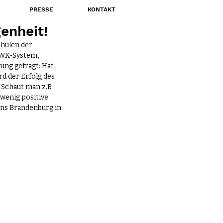
PRESSE
KONTAKT
enheit!
hulen der 
GWK-System, 
ng gefragt: Hat 
d der Erfolg des 
Schaut man z.B. 
 wenig positive 
ens Brandenburg in 