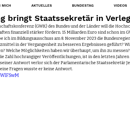
 MICH
AKTUELLES
BUNDESTAG
VIDEOS
g bringt Staatssekretär in Verleg
haftskonferenz (GWK) des Bundes und der Länder will die Hochsc
ten finanziell stärker fördern. 15 Milliarden Euro sind schon im 
be ich im Bildungsausschuss am 8. November 2023 die Bundesregieru
nzmittel in der Vergangenheit zu besseren Ergebnissen geführt? Wir
n? Welche Möglichkeiten haben wir überhaupt, um ihn zu messen? 
die Zahl hochrangiger Veröffentlichungen, ist in den letzten Jahren
seiner Antwort verlor sich der Parlamentarische Staatssekretär J
eine Fragen wusste er keine Antwort.
T3WlFSwM