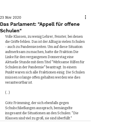
Beitrag
23. Nov. 2020
Das Parlament: "Appell für offene
Schulen"
Volle Klassen, zu wenig Lehrer, Fenster, bei denen 
die Griffe fehlen. Das ist der Alltag in vielen Schulen 
- auch zu Pandemiezeiten. Um auf diese Situation 
aufmerksam zu machen, hatte die Fraktion Die 
Linke für den vergangenen Donnerstag eine 
Aktuelle Stunde mit dem Titel "Wirksame Hilfen für 
Schulen in der Pandemie" beantragt. In einem 
Punkt waren sich alle Fraktionen einig: Die Schulen 
müssen so lange offen gehalten werden wie dies 
verantwortbar ist.
(...)
Götz Frömming, der sich ebenfalls gegen 
Schulschließungen aussprach, bemängelte 
insgesamt die Situationen an den Schulen: "Die 
Klassen sind viel zu groß, sie sind überfüllt."