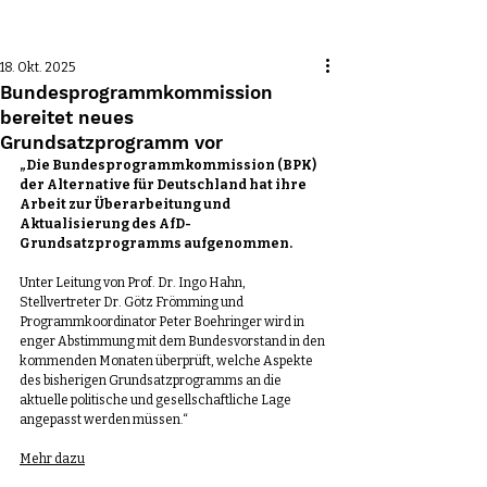
Beitrag
18. Okt. 2025
Bundesprogrammkommission
bereitet neues
Grundsatzprogramm vor
„Die Bundesprogrammkommission (BPK) 
der Alternative für Deutschland hat ihre 
Arbeit zur Überarbeitung und 
Aktualisierung des AfD-
Grundsatzprogramms aufgenommen.
Unter Leitung von Prof. Dr. Ingo Hahn, 
Stellvertreter Dr. Götz Frömming und 
Programmkoordinator Peter Boehringer wird in 
enger Abstimmung mit dem Bundesvorstand in den 
kommenden Monaten überprüft, welche Aspekte 
des bisherigen Grundsatzprogramms an die 
aktuelle politische und gesellschaftliche Lage 
angepasst werden müssen.“
Mehr dazu