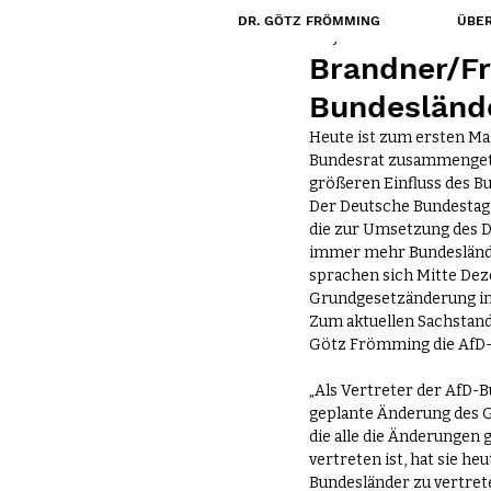
DR. GÖTZ FRÖMMING
ÜBER
30. Jan. 2019
Brandner/Fr
Bundeslände
Heute ist zum ersten Ma
Bundesrat zusammengetre
größeren Einfluss des B
Der Deutsche Bundestag
die zur Umsetzung des 
immer mehr Bundesländer
sprachen sich Mitte Dez
Grundgesetzänderung im
Zum aktuellen Sachstan
Götz Frömming die AfD-B
„Als Vertreter der AfD-B
geplante Änderung des G
die alle die Änderungen
vertreten ist, hat sie h
Bundesländer zu vertrete