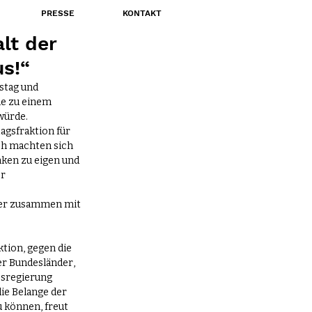
PRESSE
KONTAKT
lt der
s!“
stag und 
e zu einem 
würde.
gsfraktion für 
h machten sich 
ken zu eigen und 
r 
der zusammen mit 
tion, gegen die 
r Bundesländer, 
esregierung 
ie Belange der 
 können, freut 