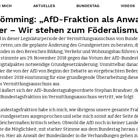
 MICH
AKTUELLES
BUNDESTAG
VIDEOS
ömming: „AfD-Fraktion als Anwa
r – Wir stehen zum Föderalismu
l in dieser Legislaturperiode der Vermittlungsausschuss von Bunde
ten, um die geplante Änderung des Grundgesetzes zu beraten, di
undes in den Bereichen Bildung, Verkehr und Wohnungsbau führen 
 stimmte am 29. November 2018 gegen das Votum der AfD-Bundesta
Digitalpaktes notwendige Grundgesetzänderung. Unmittelbar danac
 die von der AfD von Beginn der Debatte an vorgebrachten Beden
ember 2018 einstimmig für eine grundlegende Überarbeitung diese
 Vermittlungsausschuss aus.
d äußert sich der AfD-Bundestagsabgeordnete Stephan Brandner, 
undestagsfraktion im Vermittlungsausschuss vertritt, wie folgt:
undestagsfraktion habe ich mich, wie übrigens unsere gesamte Frak
rundgesetzes ausgesprochen und sehe mich somit auf der Seite de
 gleichermaßen kritisch sehen. Obwohl die AfD noch in keiner Land
eute die Möglichkeit, mit starker Stimme aus dem Bundestag heraus d
n. Hier als Anwalt der Bundesländer in die Verhandlungen gehen zu