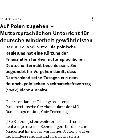
Beitrag
12. Apr. 2022
Auf Polen zugehen –
Muttersprachlichen Unterricht für
deutsche Minderheit gewährleisten
Berlin, 12. April 2022. Die polnische 
Regierung hat eine Kürzung der 
Finanzhilfen für den muttersprachlichen 
Deutschunterricht beschlossen. Sie 
begründet ihr Vorgehen damit, dass 
Deutschland seine Zusagen aus dem 
deutsch-polnischen Nachbarschaftsvertrag 
(VNfZ) nicht einhalte.
Hierzu erklärt der Bildungspolitiker und 
Parlamentarische Geschäftsführer der AfD-
Bundestagsfraktion, Götz Frömming:
„Die Kürzung ist ein weiterer Tiefpunkt für die 
deutsch-polnischen Beziehungen. Die deutsche 
Minderheit hat nun ein wirkliches Problem, weil es 
der Bundesregierung und ihrem polnischen 