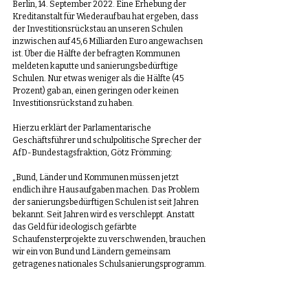
Berlin, 14. September 2022. Eine Erhebung der 
Kreditanstalt für Wiederaufbau hat ergeben, dass 
der Investitionsrückstau an unseren Schulen 
inzwischen auf 45,6 Milliarden Euro angewachsen 
ist. Über die Hälfte der befragten Kommunen 
meldeten kaputte und sanierungsbedürftige 
Schulen. Nur etwas weniger als die Hälfte (45 
Prozent) gab an, einen geringen oder keinen 
Investitionsrückstand zu haben.
Hierzu erklärt der Parlamentarische 
Geschäftsführer und schulpolitische Sprecher der 
AfD-Bundestagsfraktion, Götz Frömming:
„Bund, Länder und Kommunen müssen jetzt 
endlich ihre Hausaufgaben machen. Das Problem 
der sanierungsbedürftigen Schulen ist seit Jahren 
bekannt. Seit Jahren wird es verschleppt. Anstatt 
das Geld für ideologisch gefärbte 
Schaufensterprojekte zu verschwenden, brauchen 
wir ein von Bund und Ländern gemeinsam 
getragenes nationales Schulsanierungsprogramm. 
Nur so können ein weiterer Verfall der 
vorhandenen Gebäude und damit später weitaus 
höhere Kosten vermieden werden.