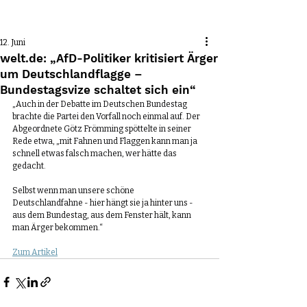
Beitrag
12. Juni
welt.de: „AfD-Politiker kritisiert Ärger
um Deutschlandflagge –
Bundestagsvize schaltet sich ein“
„Auch in der Debatte im Deutschen Bundestag 
brachte die Partei den Vorfall noch einmal auf. Der 
Abgeordnete Götz Frömming spöttelte in seiner 
Rede etwa, „mit Fahnen und Flaggen kann man ja 
schnell etwas falsch machen, wer hätte das 
gedacht.
Selbst wenn man unsere schöne 
Deutschlandfahne - hier hängt sie ja hinter uns - 
aus dem Bundestag, aus dem Fenster hält, kann 
man Ärger bekommen.“
Zum Artikel