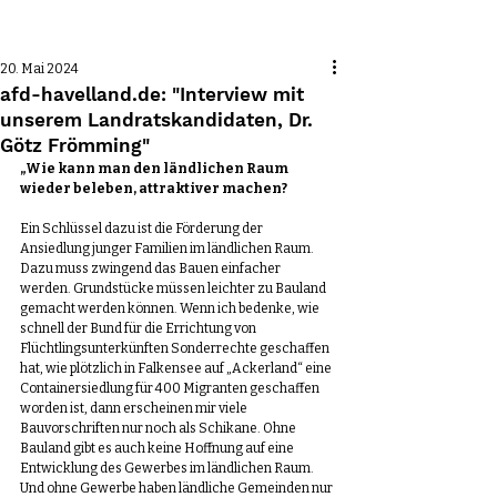
Beitrag
20. Mai 2024
afd-havelland.de: "Interview mit
unserem Landratskandidaten, Dr.
Götz Frömming"
„Wie kann man den ländlichen Raum 
wieder beleben, attraktiver machen?
Ein Schlüssel dazu ist die Förderung der 
Ansiedlung junger Familien im ländlichen Raum. 
Dazu muss zwingend das Bauen einfacher 
werden. Grundstücke müssen leichter zu Bauland 
gemacht werden können. Wenn ich bedenke, wie 
schnell der Bund für die Errichtung von 
Flüchtlingsunterkünften Sonderrechte geschaffen 
hat, wie plötzlich in Falkensee auf „Ackerland“ eine 
Containersiedlung für 400 Migranten geschaffen 
worden ist, dann erscheinen mir viele 
Bauvorschriften nur noch als Schikane. Ohne 
Bauland gibt es auch keine Hoffnung auf eine 
Entwicklung des Gewerbes im ländlichen Raum. 
Und ohne Gewerbe haben ländliche Gemeinden nur 