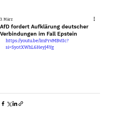
Beitrag
3. März
AfD fordert Aufklärung deutscher
Verbindungen im Fall Epstein
https://youtu.be/lmPrvMBvIIc?
si=SyotXWhL6HeyJ4Yg