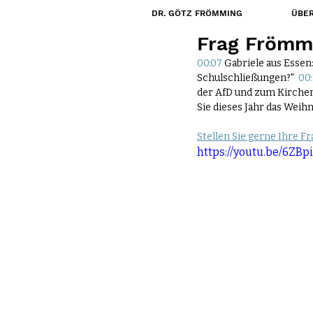
DR. GÖTZ FRÖMMING
ÜBER
15. Dez. 2020
Frag Frömm
00:07
 Gabriele aus Essen
Schulschließungen?"  
00:
der AfD und zum Kirchen
Sie dieses Jahr das Weih
Stellen Sie gerne Ihre F
https://youtu.be/6ZB