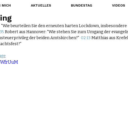
 MICH
AKTUELLES
BUNDESTAG
VIDEOS
ing
: "Wie beurteilen Sie den erneuten harten Lockdown, insbesondere 
35
 Robert aus Hannover: "Wie stehen Sie zum Umgang der evangeli
steuerprivileg der beiden Amtskirchen?"  
02:13
 Matthias aus Krefe
nachtsfest?"
rage
piWfrUuM