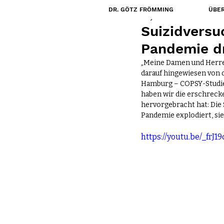
DR. GÖTZ FRÖMMING
ÜBER
13. Jan. 2022
Suizidversu
Pandemie d
„Meine Damen und Herren,
darauf hingewiesen von d
Hamburg – COPSY-Studie. 
haben wir die erschrecke
hervorgebracht hat: Die
Pandemie explodiert, sie 
https://youtu.be/_frJ1