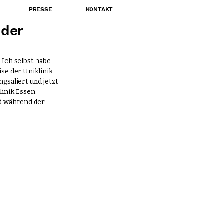
PRESSE
KONTAKT
 der
Ich selbst habe 
se der Uniklinik 
gsaliert und jetzt 
linik Essen 
d während der 