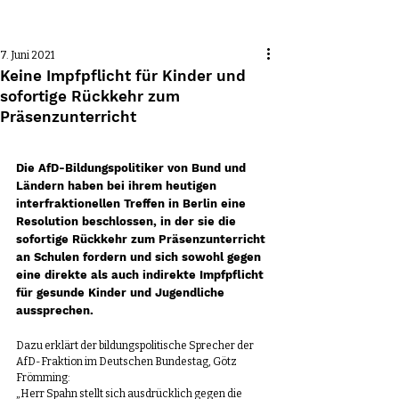
Beitrag
7. Juni 2021
Keine Impfpflicht für Kinder und
sofortige Rückkehr zum
Präsenzunterricht
Die AfD-Bildungspolitiker von Bund und 
Ländern haben bei ihrem heutigen 
interfraktionellen Treffen in Berlin eine 
Resolution
 beschlossen, in der sie die 
sofortige Rückkehr zum Präsenzunterricht 
an Schulen fordern und sich sowohl gegen 
eine direkte als auch indirekte Impfpflicht 
für gesunde Kinder und Jugendliche 
aussprechen.
Dazu erklärt der bildungspolitische Sprecher der 
AfD-Fraktion im Deutschen Bundestag, Götz 
Frömming:
„Herr Spahn stellt sich ausdrücklich gegen die 